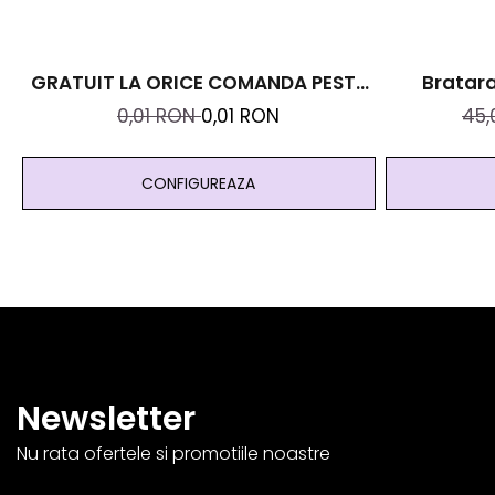
GRATUIT LA ORICE COMANDA PESTE
Bratara
99 RON - Cutie Personalizata Cadou
Moneda Ch
0,01 RON
0,01 RON
45
Black And Yang
Citrin Si O
CONFIGUREAZA
Newsletter
Nu rata ofertele si promotiile noastre