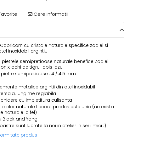
avorite
Cere informatii
Capricorn cu cristale naturale specifice zodiei si
el inoxidabil argintiu
u pietrele semipretioase naturale benefice Zodiei
nix, ochi de tigru, lapis lazuli
pietre semipretioase : 4 / 4.5 mm
emente metalice argintii din otel inoxidabil
ersala, lungime reglabila
nchidere cu impletitura culisanta
stalelor naturale fiecare produs este unic (nu exista
e naturale la fel)
u Black and Yang
stre sunt lucrate la noi in atelier in serii mici :)
nformitate produs