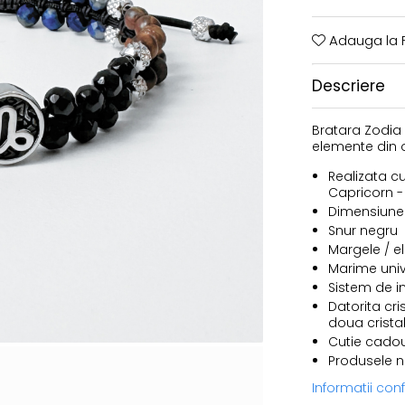
Adauga la F
Descriere
Bratara Zodia 
elemente din ot
Realizata c
Capricorn - o
Dimensiune 
Snur negru
Margele / el
Marime univ
Sistem de i
Datorita cri
doua cristal
Cutie cado
Produsele noa
Informatii co