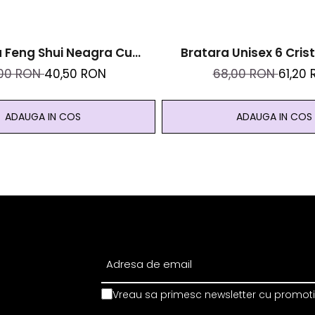
 Feng Shui Neagra Cu
Bratara Unisex 6 Crist
inezeasca Cu Aventurin,
Inoxidabil Si Roca Vulc
,00 RON
40,50 RON
68,00 RON
61,20
chi De Tigru - Abundenta Si
Leu + Cristal Ca
Prosperitate
ADAUGA IN COS
ADAUGA IN COS
Vreau sa primesc newsletter cu promotii