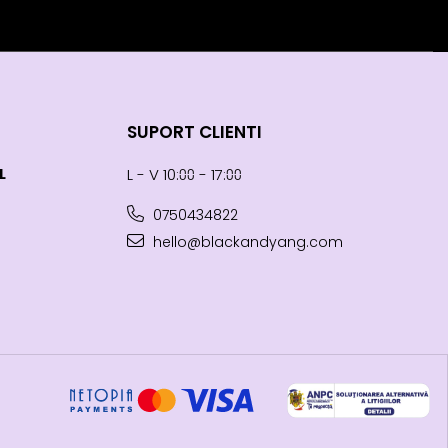
SUPORT CLIENTI
L
L - V 10:⩇⩇ - 17:⩇⩇
0750434822
hello@blackandyang.com