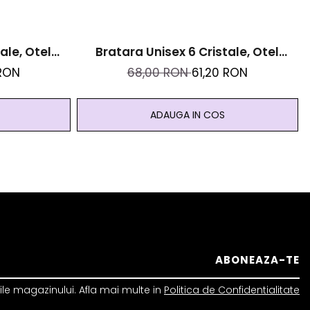
ale, Otel
Bratara Unisex 6 Cristale, Otel
anica Zodia
Inoxidabil Si Roca Vulcanica Zodia
 RON
68,00 RON
61,20 RON
dou
Rac + Cristal Cadou
ADAUGA IN COS
le magazinului. Afla mai multe in
Politica de Confidentialitate